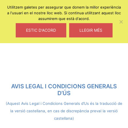
MENU
Utilitzem galetes per assegurar que donem la millor experiència
a l'usuari en el nostre lloc web. Si continua utilitzant aquest lloc
Skip
assumirem que està d'acord.
to
Estudi d'arquitectura
content
ESTIC D'ACORD
LLEGIR MÉS
AVIS LEGAL I CONDICIONS GENERALS
D’ÚS
(Aquest Avis Legal i Condicions Generals d’Us és la traducció de
la versió castellana, en cas de discrepància preval la versió
castellana)